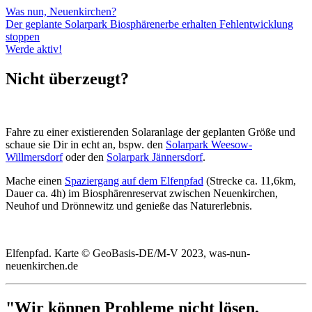
Was nun, Neuenkirchen?
Der geplante Solarpark
Biosphärenerbe erhalten
Fehlentwicklung
stoppen
Werde aktiv!
Nicht überzeugt?
Fahre zu einer existierenden Solaranlage der geplanten Größe und
schaue sie Dir in echt an, bspw. den
Solarpark Weesow-
Willmersdorf
oder den
Solarpark Jännersdorf
.
Mache einen
Spaziergang auf dem Elfenpfad
(Strecke ca. 11,6km,
Dauer ca. 4h) im Biosphärenreservat zwischen Neuenkirchen,
Neuhof und Drönnewitz und genieße das Naturerlebnis.
Elfenpfad. Karte © GeoBasis-DE/M-V 2023, was-nun-
neuenkirchen.de
"Wir können Probleme nicht lösen,